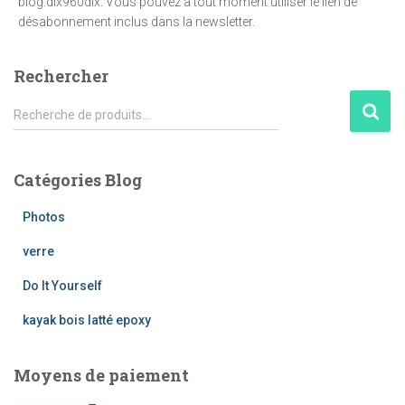
blog.dix960dix. Vous pouvez à tout moment utiliser le lien de
désabonnement inclus dans la newsletter.
Rechercher
R
Recherche de produits…
e
c
h
Catégories Blog
e
r
Photos
c
h
verre
e
Do It Yourself
p
o
kayak bois latté epoxy
u
r
Moyens de paiement
: