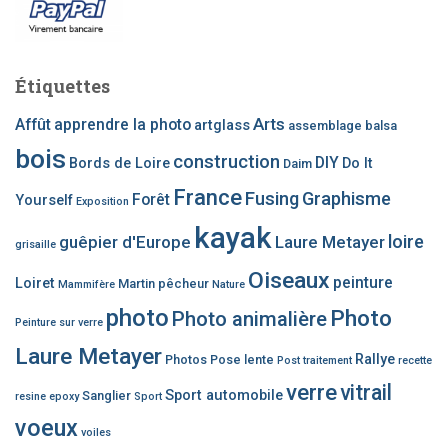
Étiquettes
Arts
Affût
apprendre la photo
artglass
assemblage
balsa
bois
construction
DIY
Bords de Loire
Do It
Daim
France
Fusing
Graphisme
Forêt
Yourself
Exposition
kayak
loire
guêpier d'Europe
Laure Metayer
grisaille
Oiseaux
peinture
Loiret
Martin pêcheur
Mammifère
Nature
photo
Photo
Photo animalière
Peinture sur verre
Laure Metayer
Rallye
Photos
Pose lente
Post traitement
recette
verre
vitrail
Sport automobile
Sanglier
resine epoxy
Sport
voeux
voiles