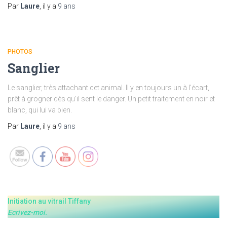
Par
Laure
, il y a
9 ans
PHOTOS
Sanglier
Le sanglier, très attachant cet animal. Il y en toujours un à l’écart,
prêt à grogner dès qu’il sent le danger. Un petit traitement en noir et
blanc, qui lui va bien.
Set Youtube Channel ID
Par
Laure
, il y a
9 ans
Initiation au vitrail Tiffany
Ecrivez-moi.