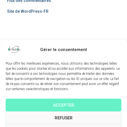
Flux des commentaires
Site de WordPress-FR
Gérer le consentement
Pour offrir les meilleures expériences, nous utilisons des technologies telles
AUTEUR
MENTIONS LÉGALES
CONTACT
que les cookies pour stocker et/ou accéder aux informations des appareils. Le
fait de consentir à ces technologies nous permettra de traiter des données
telles que le comportement de navigation ou les ID uniques sur ce site. Le fait
MON COMPTE
TIRAGES NUMÉROTÉS ET SIGNÉS
de ne pas consentir ou de retirer son consentement peut avoir un effet négatif
sur certaines caractéristiques et fonctions.
CONDITIONS GÉNÉRALES DE VENTES
ACCEPTER
CONDITIONS GÉNÉRALES D’UTILISATION (CGU)
REFUSER
POLITIQUE DE CONFIDENTIALITÉ