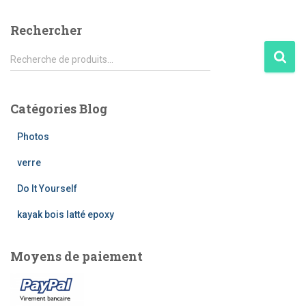
Rechercher
R
Recherche de produits…
e
c
h
Catégories Blog
e
r
Photos
c
h
verre
e
Do It Yourself
p
o
kayak bois latté epoxy
u
r
Moyens de paiement
: