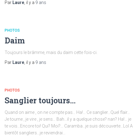
Par
Laure
, il y a
9 ans
PHOTOS
Daim
Toujours le brâmme, mais du daim cette fois-ci.
Par
Laure
, il y a
9 ans
PHOTOS
Sanglier toujours…
Quand on aime , on ne compte pas… Ha!… Ce sanglier…Quel flair…
Je tourne , je vire , je sens… Bah…il y a quelque chose? nan? Ha!… je
te vois…Encore toi! Qui? Moi?… Caramba…je suis découverte…Lol A
bientôt sangliers…je reviendrai…