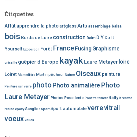
Étiquettes
Arts
Affût
apprendre la photo
artglass
assemblage
balsa
bois
construction
DIY
Bords de Loire
Do It
Daim
France
Fusing
Graphisme
Forêt
Yourself
Exposition
kayak
loire
guêpier d'Europe
Laure Metayer
grisaille
Oiseaux
peinture
Loiret
Martin pêcheur
Mammifère
Nature
photo
Photo
Photo animalière
Peinture sur verre
Laure Metayer
Rallye
Photos
Pose lente
Post traitement
recette
verre
vitrail
Sport automobile
Sanglier
resine epoxy
Sport
voeux
voiles