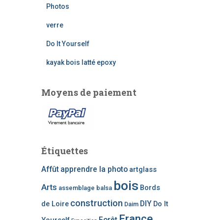
r
Photos
c
h
verre
e
Do It Yourself
p
o
kayak bois latté epoxy
u
r
Moyens de paiement
:
Étiquettes
Affût
apprendre la photo
artglass
bois
Arts
Bords
assemblage
balsa
construction
DIY
de Loire
Do It
Daim
France
Forêt