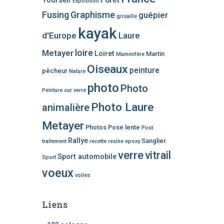
Yourself
Exposition
Fusing
Graphisme
guêpier
grisaille
kayak
d'Europe
Laure
loire
Metayer
Loiret
Martin
Mammifère
Oiseaux
peinture
pêcheur
Nature
photo
Photo
Peinture sur verre
Photo Laure
animalière
Metayer
Photos
Pose lente
Post
Rallye
Sanglier
traitement
recette
resine epoxy
verre
vitrail
Sport automobile
Sport
voeux
voiles
Liens