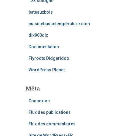
123 sologne
bateauxbois
cuisinebassetempérature.com
dix960dix
Documentation
Flyroots Didgeridoo
WordPress Planet
Méta
Connexion
Flux des publications
Flux des commentaires
Site de WordPress-FR