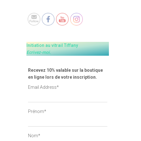
Set Youtube Channel ID
Initiation au vitrail Tiffany
Ecrivez-moi.
Recevez 10% valable sur la boutique
en ligne lors de votre inscription.
Email Address*
Prénom*
Nom*