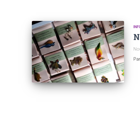
INF
N
Nou
Pa