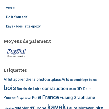
c
h
verre
e
Do It Yourself
p
o
kayak bois latté epoxy
u
r
Moyens de paiement
:
Étiquettes
Arts
Affût
apprendre la photo
artglass
assemblage
balsa
bois
construction
DIY
Bords de Loire
Do It
Daim
France
Fusing
Graphisme
Forêt
Yourself
Exposition
kayak
loire
guêpier d'Europe
Laure Metayer
grisaille