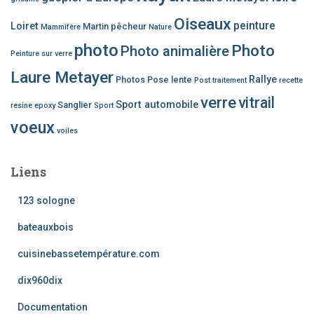
Oiseaux
peinture
Loiret
Martin pêcheur
Mammifère
Nature
photo
Photo
Photo animalière
Peinture sur verre
Laure Metayer
Rallye
Photos
Pose lente
Post traitement
recette
verre
vitrail
Sport automobile
Sanglier
resine epoxy
Sport
voeux
voiles
Liens
123 sologne
bateauxbois
cuisinebassetempérature.com
dix960dix
Documentation