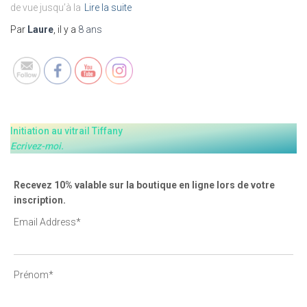
de vue jusqu’à la
Lire la suite
Set Youtube Channel ID
Par
Laure
, il y a
8 ans
Initiation au vitrail Tiffany
Ecrivez-moi.
Recevez 10% valable sur la boutique en ligne lors de votre
inscription.
Email Address*
Prénom*