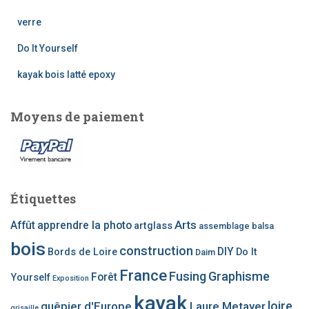
c
h
verre
e
Do It Yourself
p
o
kayak bois latté epoxy
u
r
Moyens de paiement
:
Étiquettes
Arts
Affût
apprendre la photo
artglass
assemblage
balsa
bois
construction
DIY
Bords de Loire
Do It
Daim
France
Fusing
Graphisme
Forêt
Yourself
Exposition
kayak
loire
guêpier d'Europe
Laure Metayer
grisaille