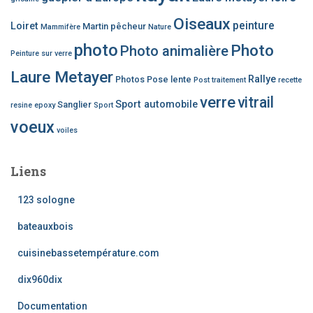
Oiseaux
peinture
Loiret
Martin pêcheur
Mammifère
Nature
photo
Photo
Photo animalière
Peinture sur verre
Laure Metayer
Rallye
Photos
Pose lente
Post traitement
recette
verre
vitrail
Sport automobile
Sanglier
resine epoxy
Sport
voeux
voiles
Liens
123 sologne
bateauxbois
cuisinebassetempérature.com
dix960dix
Documentation