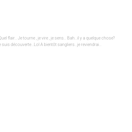
 flair… Je tourne , je vire , je sens… Bah…il y a quelque chose?
 suis découverte…Lol A bientôt sangliers…je reviendrai…