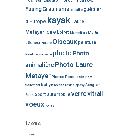
Yourself
Exposition
Fusing
Graphisme
guêpier
grisaille
kayak
d'Europe
Laure
loire
Metayer
Loiret
Martin
Mammifère
Oiseaux
peinture
pêcheur
Nature
photo
Photo
Peinture sur verre
Photo Laure
animalière
Metayer
Photos
Pose lente
Post
Rallye
Sanglier
traitement
recette
resine epoxy
verre
vitrail
Sport automobile
Sport
voeux
voiles
Liens