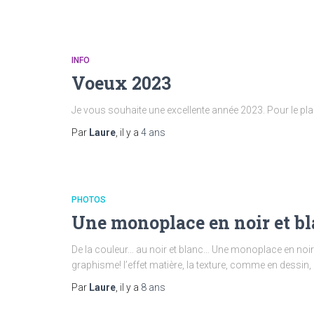
INFO
Voeux 2023
Je vous souhaite une excellente année 2023. Pour le plaisi
Par
Laure
, il y a
4 ans
PHOTOS
Une monoplace en noir et b
De la couleur… au noir et blanc… Une monoplace en noir e
graphisme! l’effet matière, la texture, comme en dessin, 
Par
Laure
, il y a
8 ans