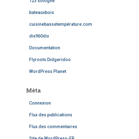
123 sologne
bateauxbois
cuisinebassetempérature.com
dix960dix
Documentation
Flyroots Didgeridoo
WordPress Planet
Méta
Connexion
Flux des publications
Flux des commentaires
Site de WordPress-FR