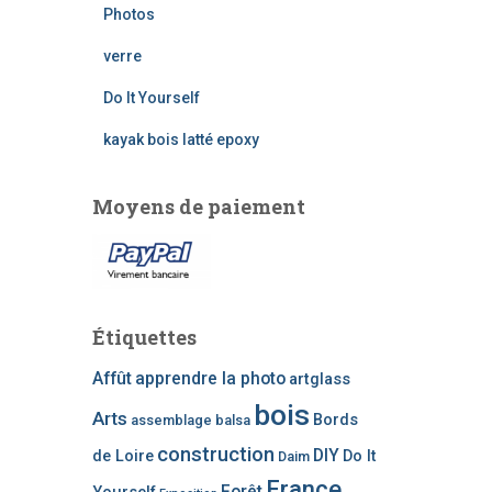
r
Photos
c
h
verre
e
Do It Yourself
p
o
kayak bois latté epoxy
u
r
Moyens de paiement
:
Étiquettes
Affût
apprendre la photo
artglass
bois
Arts
Bords
assemblage
balsa
construction
DIY
de Loire
Do It
Daim
France
Forêt