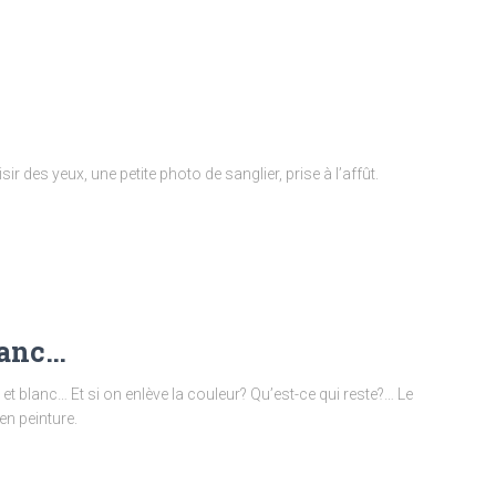
r des yeux, une petite photo de sanglier, prise à l’affût.
lanc…
t blanc… Et si on enlève la couleur? Qu’est-ce qui reste?… Le
en peinture.