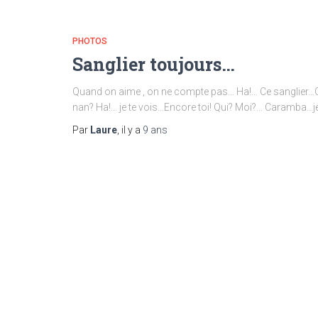
PHOTOS
Sanglier toujours…
Quand on aime , on ne compte pas… Ha!… Ce sanglier…Quel
nan? Ha!… je te vois…Encore toi! Qui? Moi?… Caramba…je
Par
Laure
, il y a
9 ans