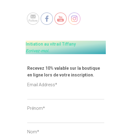
Set Youtube Channel ID
Initiation au vitrail Tiffany
Ecrivez-moi.
Recevez 10% valable sur la boutique
en ligne lors de votre inscription.
Email Address*
Prénom*
Nom*