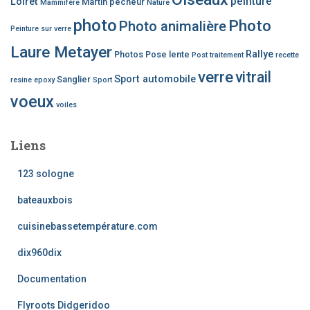
peinture
Loiret
Martin pêcheur
Mammifère
Nature
photo
Photo
Photo animalière
Peinture sur verre
Laure Metayer
Rallye
Photos
Pose lente
Post traitement
recette
verre
vitrail
Sport automobile
Sanglier
resine epoxy
Sport
voeux
voiles
Liens
123 sologne
bateauxbois
cuisinebassetempérature.com
dix960dix
Documentation
Flyroots Didgeridoo