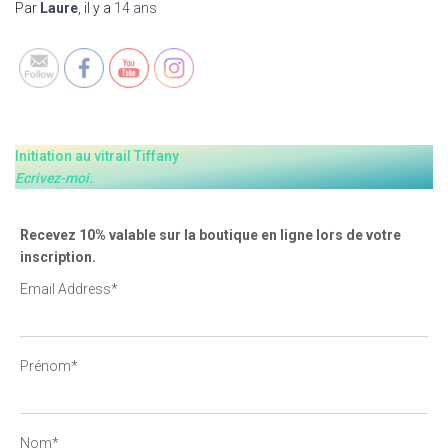
Par
Laure
, il y a
14 ans
Initiation au vitrail Tiffany
Ecrivez-moi.
Recevez 10% valable sur la boutique en ligne lors de votre
inscription.
Email Address*
Prénom*
Nom*