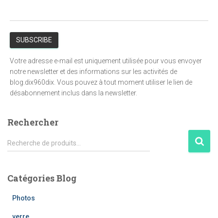
Votre adresse e-mail est uniquement utilisée pour vous envoyer
notre newsletter et des informations sur les activités de
blog.dix960dix. Vous pouvez à tout moment utiliser le lien de
désabonnement inclus dans la newsletter.
Rechercher
R
Recherche de produits…
e
c
h
Catégories Blog
e
r
Photos
c
h
verre