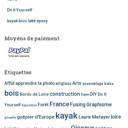
e
Do It Yourself
p
o
kayak bois latté epoxy
u
r
Moyens de paiement
:
Étiquettes
Arts
Affût
apprendre la photo
artglass
assemblage
balsa
bois
construction
DIY
Bords de Loire
Do It
Daim
France
Fusing
Graphisme
Forêt
Yourself
Exposition
kayak
loire
guêpier d'Europe
Laure Metayer
grisaille
Oiseaux