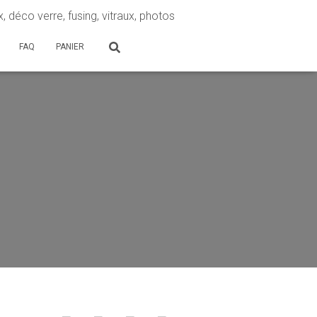
, déco verre, fusing, vitraux, photos
FAQ
PANIER
Set Youtube Channel ID