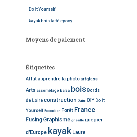
e
Do It Yourself
p
o
kayak bois latté epoxy
u
r
Moyens de paiement
:
Étiquettes
Affût
apprendre la photo
artglass
bois
Arts
Bords
assemblage
balsa
construction
DIY
de Loire
Do It
Daim
France
Forêt
Yourself
Exposition
Fusing
Graphisme
guêpier
grisaille
kayak
d'Europe
Laure