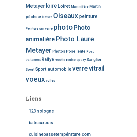
loire
Metayer
Loiret
Martin
Mammifère
Oiseaux
peinture
pêcheur
Nature
photo
Photo
Peinture sur verre
Photo Laure
animalière
Metayer
Photos
Pose lente
Post
Rallye
Sanglier
traitement
recette
resine epoxy
verre
vitrail
Sport automobile
Sport
voeux
voiles
Liens
123 sologne
bateauxbois
cuisinebassetempérature.com