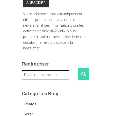
Votre adresse e-mail est uniquement
utilisée pour vous envoyer notre
newsletter et des informations sur les
activités de blog.dix960dix. Vous
pouvez à tout moment utiliser le lien de
désabonnement inclus dans la
newsletter.
Rechercher
R
e
c
h
Catégories Blog
e
r
Photos
c
h
verre