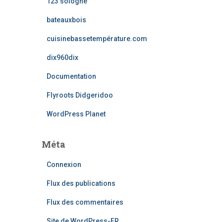
123 sologne
bateauxbois
cuisinebassetempérature.com
dix960dix
Documentation
Flyroots Didgeridoo
WordPress Planet
Méta
Connexion
Flux des publications
Flux des commentaires
Site de WordPress-FR