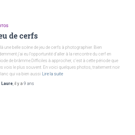
OTOS
eu de cerfs
là une belle scène de jeu de cerfs à photographier. Bien
demment j’ai eu l’opportunité d’aller à la rencontre du cerf en
iode de brâmme.Difficiles à approcher, c’est à cette période que
les vois le plus souvent. En voici quelques photos, traitement noir
blanc qui va bien aussi
Lire la suite
r
Laure
, il y a
9 ans