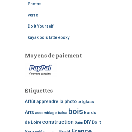
r
Photos
c
h
verre
e
Do It Yourself
p
o
kayak bois latté epoxy
u
r
Moyens de paiement
:
Étiquettes
Affût
apprendre la photo
artglass
bois
Arts
Bords
assemblage
balsa
construction
DIY
de Loire
Do It
Daim
France
Forêt