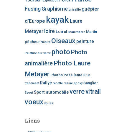
Yourself
Exposition
Fusing
Graphisme
guêpier
grisaille
kayak
d'Europe
Laure
loire
Metayer
Loiret
Martin
Mammifère
Oiseaux
peinture
pêcheur
Nature
photo
Photo
Peinture sur verre
Photo Laure
animalière
Metayer
Photos
Pose lente
Post
Rallye
Sanglier
traitement
recette
resine epoxy
verre
vitrail
Sport automobile
Sport
voeux
voiles
Liens