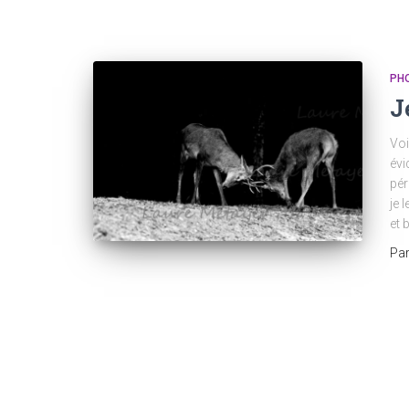
PH
J
Voi
évi
pér
je 
et 
Pa