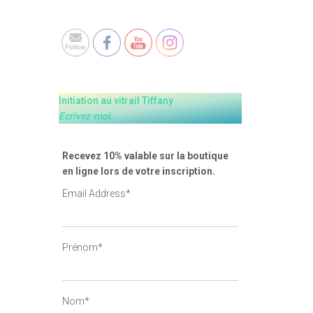
Set Youtube Channel ID
Initiation au vitrail Tiffany
Ecrivez-moi.
Recevez 10% valable sur la boutique
en ligne lors de votre inscription.
Email Address*
Prénom*
Nom*