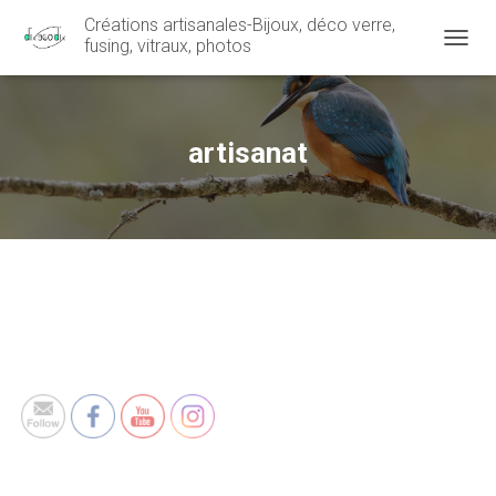
Créations artisanales-Bijoux, déco verre,
fusing, vitraux, photos
OUVRI
artisanat
Set Youtube Channel ID