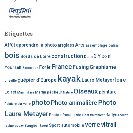
:
Étiquettes
Arts
Affût
apprendre la photo
artglass
assemblage
balsa
bois
construction
DIY
Bords de Loire
Do It
Daim
France
Fusing
Graphisme
Forêt
Yourself
Exposition
kayak
loire
guêpier d'Europe
Laure Metayer
grisaille
Oiseaux
peinture
Loiret
Martin pêcheur
Mammifère
Nature
photo
Photo
Photo animalière
Peinture sur verre
Laure Metayer
Rallye
Photos
Pose lente
Post traitement
recette
verre
vitrail
Sport automobile
Sanglier
resine epoxy
Sport