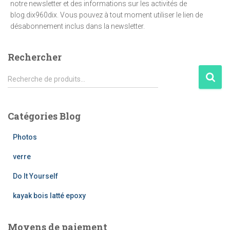
notre newsletter et des informations sur les activités de
blog.dix960dix. Vous pouvez à tout moment utiliser le lien de
désabonnement inclus dans la newsletter.
Rechercher
R
Recherche de produits…
e
c
h
Catégories Blog
e
r
Photos
c
h
verre
e
Do It Yourself
p
o
kayak bois latté epoxy
u
r
Moyens de paiement