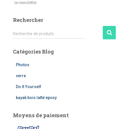
la newsletter.
Rechercher
R
Recherche de produits…
e
c
h
Catégories Blog
e
r
Photos
c
h
verre
e
Do It Yourself
p
o
kayak bois latté epoxy
u
r
Moyens de paiement
: