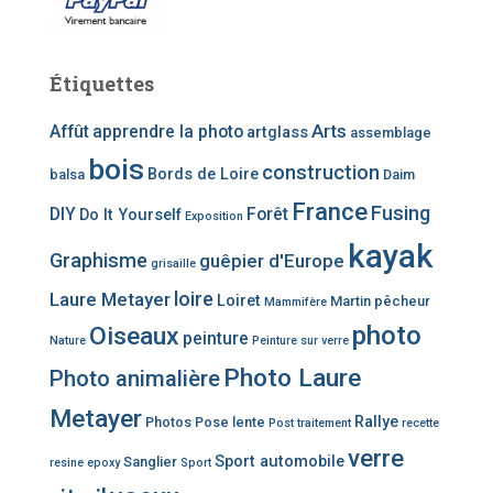
Étiquettes
Arts
Affût
apprendre la photo
artglass
assemblage
bois
construction
Bords de Loire
balsa
Daim
France
Fusing
DIY
Forêt
Do It Yourself
Exposition
kayak
Graphisme
guêpier d'Europe
grisaille
loire
Laure Metayer
Loiret
Martin pêcheur
Mammifère
photo
Oiseaux
peinture
Nature
Peinture sur verre
Photo Laure
Photo animalière
Metayer
Rallye
Photos
Pose lente
Post traitement
recette
verre
Sport automobile
Sanglier
resine epoxy
Sport