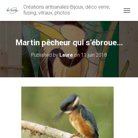
Créations artisanales-Bijoux, déco verre,
fusing, vitraux, photos
OUVRI
Martin pêcheur qui s’ébroue…
Published by
Laure
on
11 juin 2018