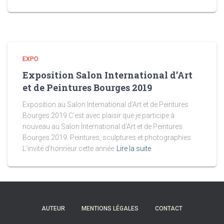
EXPO
Exposition Salon International d’Art
et de Peintures Bourges 2019
Exposition au Salon International d’Art et de Peintures
Bourges 2019 C’est avec plaisir que je participe à
nouveau au Salon International d’Art et de Peintures
Bourges 2019. Peintures, sculptures et photographies
L’invité d’honneur cette année
Lire la suite
AUTEUR
MENTIONS LÉGALES
CONTACT