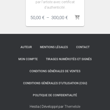
par l’artiste avec certificat
d’authenticité .
Plage
50,00
€
–
300,00
€
de
prix :
50,00 €
à
300,00 €
AUTEUR
MENTIONS LÉGALES
CONTACT
MON COMPTE
TIRAGES NUMÉROTÉS ET SIGNÉS
CONDITIONS GÉNÉRALES DE VENTES
CONDITIONS GÉNÉRALES D’UTILISATION (CGU)
POLITIQUE DE CONFIDENTIALITÉ
Hestia | Développé par
ThemeIsle