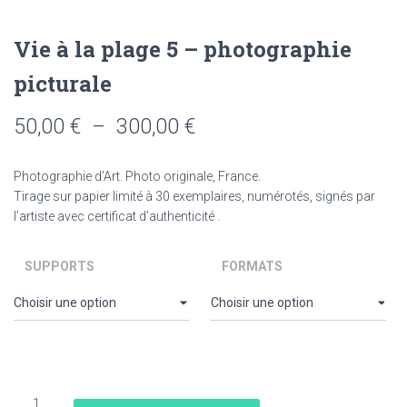
Vie à la plage 5 – photographie
picturale
Plage
50,00
€
–
300,00
€
de
Photographie d’Art. Photo originale, France.
prix :
Tirage sur papier limité à 30 exemplaires, numérotés, signés par
l’artiste avec certificat d’authenticité .
50,00 €
à
SUPPORTS
FORMATS
300,00 €
quantité