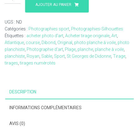
de
AJOUTER AU PANIER
Vie
à
UGS :
ND
la
Catégories :
Photographies sport
,
Photographies-Silhouettes
plage
Étiquettes :
acheter photo d'art
,
Acheter tirage originale
,
Art
,
5
Atlantique
,
course
,
Dibond
,
Original
,
photo planche à voile
,
photo
-
planchiste
,
Photographie d'art
,
Plage
,
planche
,
planche à voile
,
photographie
planchiste
,
Royan
,
Sable
,
Sport
,
St Georges de Didonne
,
Tirage
,
picturale
tirages
,
tirages numérotés
DESCRIPTION
INFORMATIONS COMPLÉMENTAIRES
AVIS (0)