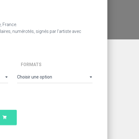
lage
e
, France.
ix :
laires, numérotés, signés par l’artiste avec
0,00 €
00,00 €
FORMATS