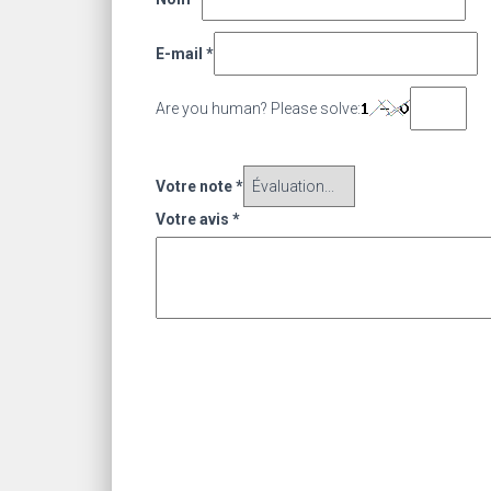
E-mail
*
Are you human? Please solve:
Votre note
*
Votre avis
*