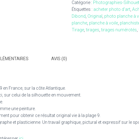
Catégorie :
Photographies-Silhouet
plage
Étiquettes :
acheter photo d'art
,
Ach
9
Dibond
,
Original
,
photo planche à v
-
planche
,
planche à voile
,
planchist
photographie
Tirage
,
tirages
,
tirages numérotés
,
picturale
PLÉMENTAIRES
AVIS (0)
9 en France, sur la côte Atlantique.
ci, sur celui de la silhouette en mouvement.
e.
comme une peinture.
ement pour obtenir ce résultat original vie à la plage 9.
phe et plasticienne. Un travail graphique, pictural et expressif sur le sp
intéresser
ici