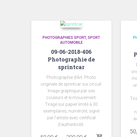
PHOTOGRAPHIES SPORT
SPORT
P
AUTOMOBILE
09-06-2018-406
P
Photographie de
sprintcar
ori
Photographie d’Art. Photo
ma
originale de sprintcar sur circuit.
un
Image graphique par ses
couleurs et le mouvement.
Tir
Tirage sur papier limité à 30
exemplaires, numéroté, signé
n
par l’artiste avec certificat
av
d’authenticité .
50
Plage