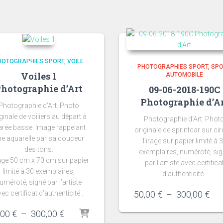
HOTOGRAPHIES SPORT
VOILE
PHOTOGRAPHIES SPORT
SP
Voiles 1
AUTOMOBILE
hotographie d’Art
09-06-2018-190C
Photographie d’A
Photographie d’Art. Photo
ginale de voiliers au départ à
Photographie d’Art. Phot
rée basse. Image rappelant
originale de sprintcar sur circ
e aquarelle par sa douceur
Tirage sur papier limité à 
des tons.
exemplaires, numéroté, si
age 50 cm x 70 cm sur papier
par l’artiste avec certifica
limité à 30 exemplaires,
d’authenticité .
uméroté, signé par l’artiste
Pla
ec certificat d’authenticité .
50,00
€
–
300,00
€
de
Plage
,00
€
–
300,00
€
prix