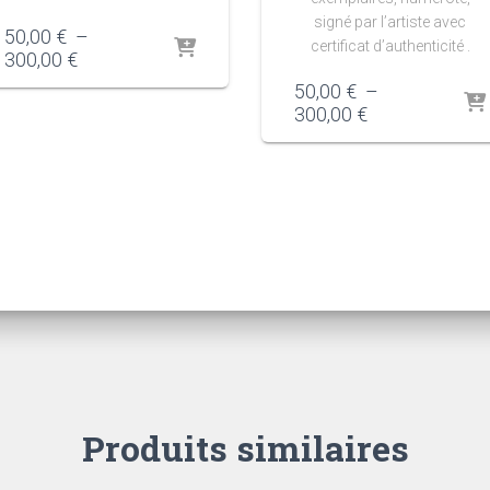
signé par l’artiste avec
50,00
€
–
certificat d’authenticité .
Plage
300,00
€
de
50,00
€
–
prix :
Plage
300,00
€
50,00 €
de
à
prix :
300,00 €
50,00 €
à
300,00 €
Produits similaires