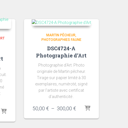
MARTIN PÊCHEUR
ORT
PHOTOGRAPHIES FAUNE
DSC4724-A
Photographie d’Art
rt
Photographie d’Art. Photo
o
originale de Martin pêcheur.
uit.
Tirage sur papier limité à 30
30
exemplaires, numéroté, signé
gné
par l’artiste avec certificat
t
d’authenticité .
Plage
50,00
€
–
300,00
€
ge
de
prix :
 :
50,00 €