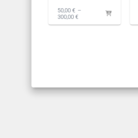
50,00
€
–
Plage
300,00
€
de
prix :
50,00 €
à
300,00 €