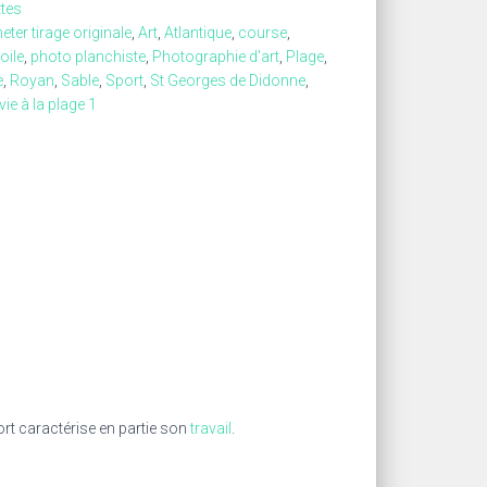
tes
eter tirage originale
,
Art
,
Atlantique
,
course
,
oile
,
photo planchiste
,
Photographie d'art
,
Plage
,
e
,
Royan
,
Sable
,
Sport
,
St Georges de Didonne
,
vie à la plage 1
ort caractérise en partie son
travail
.