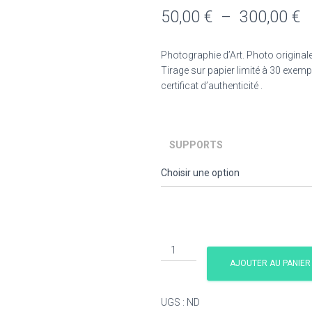
P
50,00
€
–
300,00
€
d
Photographie d’Art. Photo originale
pr
Tirage sur papier limité à 30 exemp
certificat d’authenticité .
5
à
3
SUPPORTS
quantité
de
AJOUTER AU PANIER
Vie
à
UGS :
ND
la