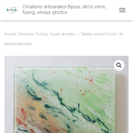
Créations artisanales-Bijoux, déco verre,
fusing, vitraux, photos
OUVRI
Accueil
/
Boutique
/
Fusing...fusion de verres...
/ Tableau verre Art fusion -36
peinture abstraite