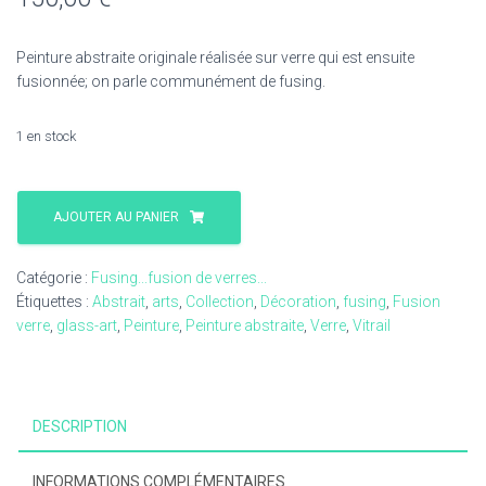
Peinture abstraite originale réalisée sur verre qui est ensuite
fusionnée; on parle communément de fusing.
1 en stock
quantité
de
AJOUTER AU PANIER
Tableau
verre
Catégorie :
Fusing...fusion de verres...
Art
Étiquettes :
Abstrait
,
arts
,
Collection
,
Décoration
,
fusing
,
Fusion
fusion
verre
,
glass-art
,
Peinture
,
Peinture abstraite
,
Verre
,
Vitrail
-36
peinture
abstraite
DESCRIPTION
INFORMATIONS COMPLÉMENTAIRES