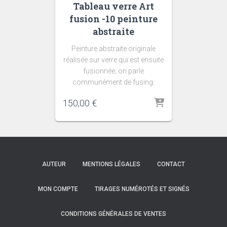
Tableau verre Art
fusion -10 peinture
abstraite
Peinture abstraite originale
réalisée sur verre qui est ensuite
fusionnée; on parle
communément de fusing.
150,00
€
AUTEUR
MENTIONS LÉGALES
CONTACT
MON COMPTE
TIRAGES NUMÉROTÉS ET SIGNÉS
CONDITIONS GÉNÉRALES DE VENTES