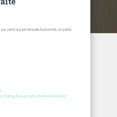
aite
e sur verre qui est ensuite fusionnée; on parle
...
on
,
fusing
,
Fusion verre
,
Peinture
,
Peinture