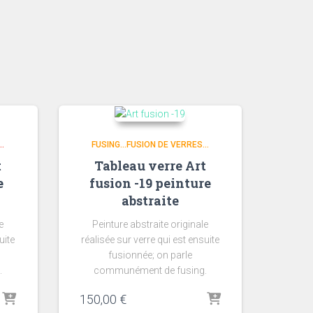
..
FUSING...FUSION DE VERRES...
t
Tableau verre Art
e
fusion -19 peinture
abstraite
e
Peinture abstraite originale
uite
réalisée sur verre qui est ensuite
fusionnée; on parle
.
communément de fusing.
150,00
€