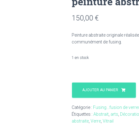
peinture abstr
150,00
€
Peinture abstraite originale réalisé
communément de fusing.
1 en stock
quantité
de
AJOUTER AU PANIER
Tableau
verre
Catégorie :
Fusing...fusion de verres
Art
Étiquettes :
Abstrait
,
arts
,
Décorati
fusion
abstraite
,
Verre
,
Vitrail
-27
peinture
abstraite