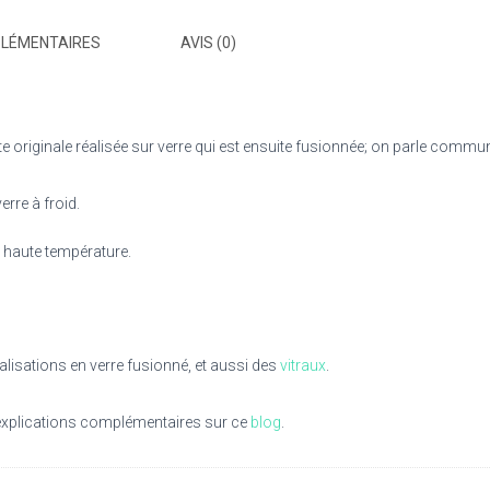
PLÉMENTAIRES
AVIS (0)
ite originale réalisée sur verre qui est ensuite fusionnée; on parle comm
rre à froid.
à haute température.
lisations en verre fusionné, et aussi des
vitraux
.
 explications complémentaires sur ce
blog
.