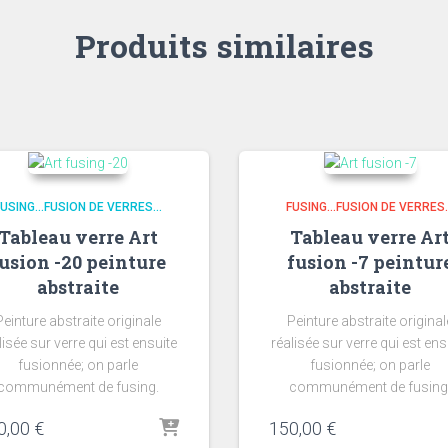
Produits similaires
USING...FUSION DE VERRES...
FUSING...FUSION DE VERRES.
Tableau verre Art
Tableau verre Ar
usion -20 peinture
fusion -7 peintur
abstraite
abstraite
Peinture abstraite originale
Peinture abstraite original
lisée sur verre qui est ensuite
réalisée sur verre qui est ens
fusionnée; on parle
fusionnée; on parle
communément de fusing.
communément de fusing
0,00
€
150,00
€