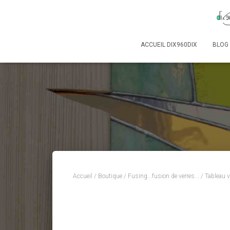
ACCUEIL DIX960DIX
BLOG
Accueil
/
Boutique
/
Fusing...fusion de verres...
/ Tableau v