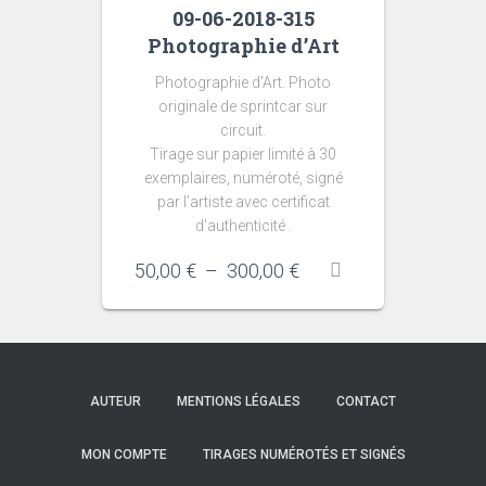
09-06-2018-315
Photographie d’Art
Photographie d’Art. Photo
originale de sprintcar sur
circuit.
Tirage sur papier limité à 30
exemplaires, numéroté, signé
par l’artiste avec certificat
d’authenticité .
Plage
50,00
€
–
300,00
€
de
prix :
50,00 €
à
300,00 €
AUTEUR
MENTIONS LÉGALES
CONTACT
MON COMPTE
TIRAGES NUMÉROTÉS ET SIGNÉS