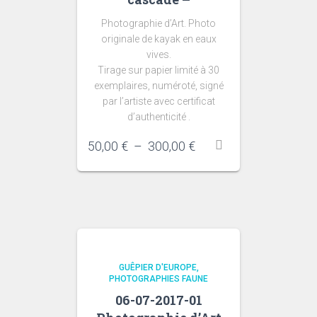
Photographie d’Art. Photo
originale de kayak en eaux
vives.
Tirage sur papier limité à 30
exemplaires, numéroté, signé
par l’artiste avec certificat
d’authenticité .
Plage
50,00
€
–
300,00
€
de
prix :
50,00 €
à
300,00 €
GUÊPIER D'EUROPE
PHOTOGRAPHIES FAUNE
06-07-2017-01