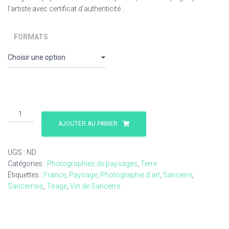
50,00 €
l’artiste avec certificat d’authenticité .
à
FORMATS
300,00 €
quantité
de
AJOUTER AU PANIER
Sancerrois
-
UGS :
ND
22-
Catégories :
Photographies de paysages
,
Terre
10-
Étiquettes :
France
,
Paysage
,
Photographie d'art
,
Sancerre
,
2011-
Sancerrois
,
Tirage
,
Vin de Sancerre
17
-
Centre
France