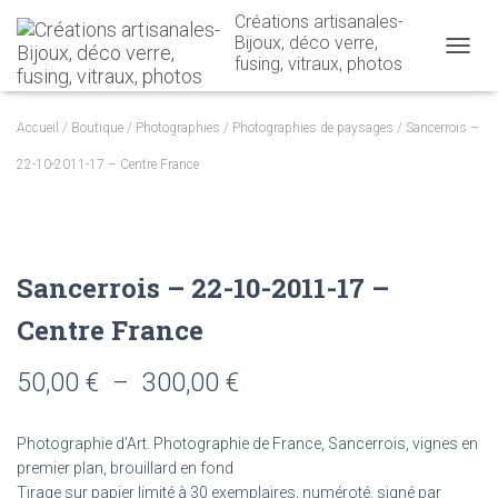
Créations artisanales-
Bijoux, déco verre,
fusing, vitraux, photos
OUVRI
Accueil
/
Boutique
/
Photographies
/
Photographies de paysages
/ Sancerrois –
22-10-2011-17 – Centre France
Sancerrois – 22-10-2011-17 –
Centre France
Plage
50,00
€
–
300,00
€
de
Photographie d’Art. Photographie de France, Sancerrois, vignes en
prix :
premier plan, brouillard en fond
Tirage sur papier limité à 30 exemplaires, numéroté, signé par