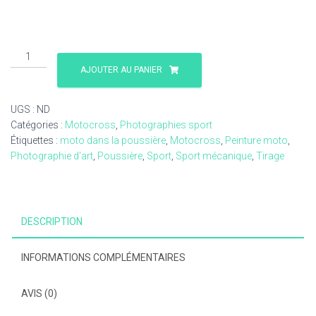
quantité
de
AJOUTER AU PANIER
Roue
arrière
UGS :
ND
2
Catégories :
Motocross
,
Photographies sport
motocross
Étiquettes :
moto dans la poussière
,
Motocross
,
Peinture moto
,
-29B-
Photographie d'art
,
Poussière
,
Sport
,
Sport mécanique
,
Tirage
07-
2018-
210-
DESCRIPTION
INFORMATIONS COMPLÉMENTAIRES
AVIS (0)