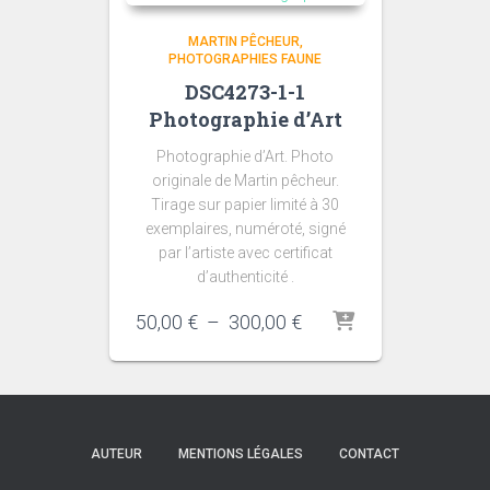
MARTIN PÊCHEUR
PHOTOGRAPHIES FAUNE
DSC4273-1-1
Photographie d’Art
Photographie d’Art. Photo
originale de Martin pêcheur.
Tirage sur papier limité à 30
exemplaires, numéroté, signé
par l’artiste avec certificat
d’authenticité .
Plage
50,00
€
–
300,00
€
de
prix :
50,00 €
à
300,00 €
AUTEUR
MENTIONS LÉGALES
CONTACT