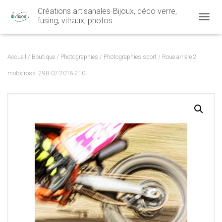
Créations artisanales-Bijoux, déco verre,
fusing, vitraux, photos
OUVRI
Accueil
/
Boutique
/
Photographies
/
Photographies sport
/ Roue arrière 2
motocross -29B-07-2018-210-