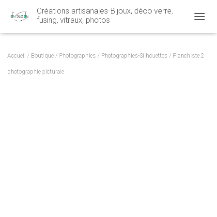
Créations artisanales-Bijoux, déco verre,
fusing, vitraux, photos
OUVRI
Accueil
/
Boutique
/
Photographies
/
Photographies-Silhouettes
/ Planchiste 2
photographie picturale