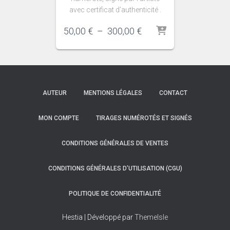
avec certificat d’authenticité .
Plage
50,00
€
–
300,00
€
de
prix :
50,00 €
à
300,00 €
AUTEUR
MENTIONS LÉGALES
CONTACT
MON COMPTE
TIRAGES NUMÉROTÉS ET SIGNÉS
CONDITIONS GÉNÉRALES DE VENTES
CONDITIONS GÉNÉRALES D’UTILISATION (CGU)
POLITIQUE DE CONFIDENTIALITÉ
Hestia | Développé par
ThemeIsle