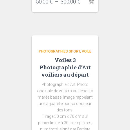
Plage
50,00
€
–
300,00
€
de
prix :
50,00 €
à
300,00 €
PHOTOGRAPHIES SPORT
VOILE
Voiles 3
Photographie d’Art
voiliers au départ
Photographie d’Art. Photo
originale de voiliers au départ à
marée basse. Image rappelant
une aquarelle par sa douceur
des tons.
Tirage 50 cm x 70 cm sur
papier limité à 30 exemplaires,
numéroté, signé par l’artiste