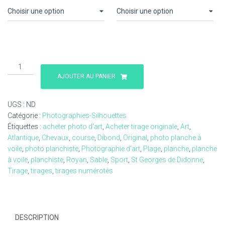
300,00 €
quantité
de
AJOUTER AU PANIER
Planchiste
2
UGS :
ND
photographie
Catégorie :
Photographies-Silhouettes
picturale
Étiquettes :
acheter photo d'art
,
Acheter tirage originale
,
Art
,
Atlantique
,
Chevaux
,
course
,
Dibond
,
Original
,
photo planche à
voile
,
photo planchiste
,
Photographie d'art
,
Plage
,
planche
,
planche
à voile
,
planchiste
,
Royan
,
Sable
,
Sport
,
St Georges de Didonne
,
Tirage
,
tirages
,
tirages numérotés
DESCRIPTION