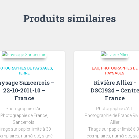
Produits similaires
OTOGRAPHIES DE PAYSAGES
EAU
PHOTOGRAPHIES DE
TERRE
PAYSAGES
ysage Sancerrois –
Rivière Allier -
22-10-2011-10 –
DSC1924 – Centr
France
France
Photographie d’Art.
Photographie d’Art.
Photographie de France,
Photographie de France Riv
Sancerrois.
Allier
irage sur papier limité à 30
Tirage sur papier limité à 
emplaires, numéroté, signé
exemplaires, numéroté, si