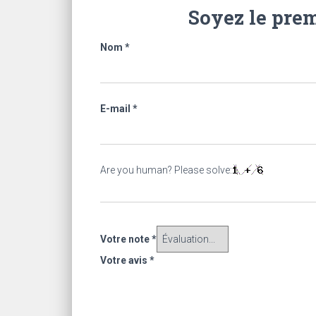
Soyez le prem
Nom
*
E-mail
*
Are you human? Please solve:
Votre note
*
Votre avis
*