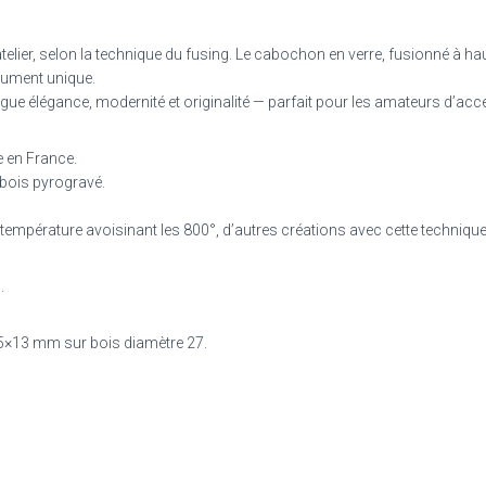
elier, selon la technique du fusing. Le cabochon en verre, fusionné à ha
lument unique.
gue élégance, modernité et originalité — parfait pour les amateurs d’acc
e en France.
bois pyrogravé.
empérature avoisinant les 800°, d’autres créations avec cette technique
i
.
5×13 mm sur bois diamètre 27.