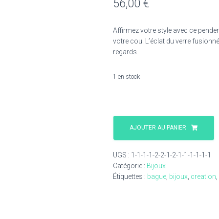
56,00
€
Affirmez votre style avec ce penden
votre cou. L’éclat du verre fusionn
regards.
1 en stock
quantité
de
AJOUTER AU PANIER
Pendentif
fusing
UGS :
1-1-1-1-2-2-1-2-1-1-1-1-1-1
4
Catégorie :
Bijoux
Étiquettes :
bague
,
bijoux
,
creation
,