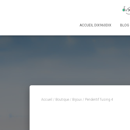
ACCUEIL DIX960DIX
BLOG
Accueil
/
Boutique
/
Bijoux
/ Pendentif fusing 4