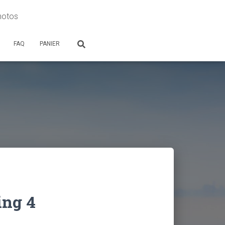
photos
FAQ
PANIER
ing 4