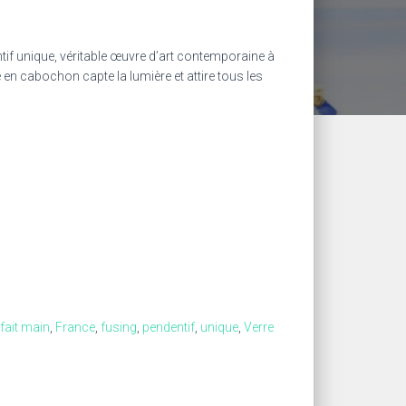
tif unique, véritable œuvre d’art contemporaine à
é en cabochon capte la lumière et attire tous les
fait main
,
France
,
fusing
,
pendentif
,
unique
,
Verre