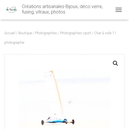
Créations artisanales-Bijoux, déco verre,
fusing, vitraux, photos
OUVRI
Accueil
/
Boutique
/
Photographies
/
Photographies sport
/ Char à voile 11
photographie