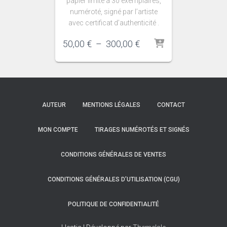
papier limité à 30 exemplaires,
numéroté, signé par l’artiste
avec certificat d’authenticité .
Plage
50,00
€
–
300,00
€
de
prix :
50,00 €
à
300,00 €
AUTEUR
MENTIONS LÉGALES
CONTACT
MON COMPTE
TIRAGES NUMÉROTÉS ET SIGNÉS
CONDITIONS GÉNÉRALES DE VENTES
CONDITIONS GÉNÉRALES D’UTILISATION (CGU)
POLITIQUE DE CONFIDENTIALITÉ