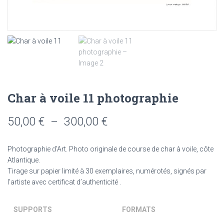
Char à voile 11 photographie
Plage
50,00
€
–
300,00
€
de
Photographie d’Art. Photo originale de course de char à voile, côte
prix :
Atlantique.
Tirage sur papier limité à 30 exemplaires, numérotés, signés par
50,00 €
l’artiste avec certificat d’authenticité .
à
SUPPORTS
FORMATS
300,00 €