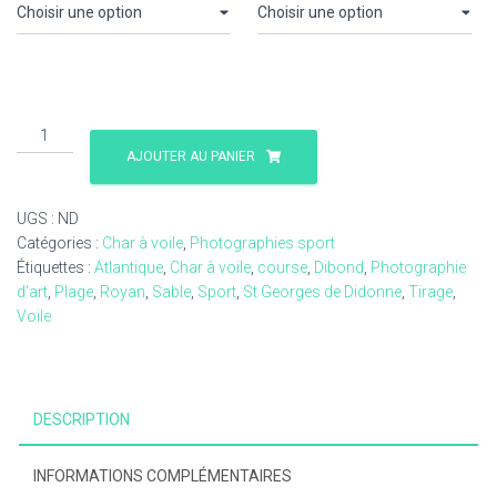
quantité
de
AJOUTER AU PANIER
Char
à
UGS :
ND
voile
Catégories :
Char à voile
,
Photographies sport
11
Étiquettes :
Atlantique
,
Char à voile
,
course
,
Dibond
,
Photographie
photographie
d'art
,
Plage
,
Royan
,
Sable
,
Sport
,
St Georges de Didonne
,
Tirage
,
Voile
DESCRIPTION
INFORMATIONS COMPLÉMENTAIRES