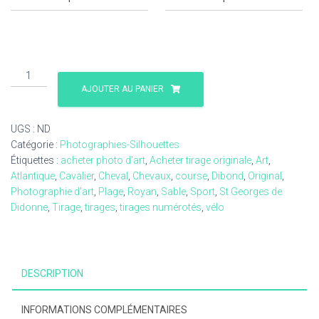
quantité
de
AJOUTER AU PANIER
Cavalier
silhouette
UGS :
ND
1
Catégorie :
Photographies-Silhouettes
photographie
Étiquettes :
acheter photo d'art
,
Acheter tirage originale
,
Art
,
Atlantique
,
Cavalier
,
Cheval
,
Chevaux
,
course
,
Dibond
,
Original
,
Photographie d'art
,
Plage
,
Royan
,
Sable
,
Sport
,
St Georges de
Didonne
,
Tirage
,
tirages
,
tirages numérotés
,
vélo
DESCRIPTION
INFORMATIONS COMPLÉMENTAIRES