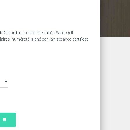
lage
e
e Cisjordanie, désert de Judée, Wadi Qelt
ix :
aires, numéroté, signé par l’artiste avec certificat
0,00 €
00,00 €