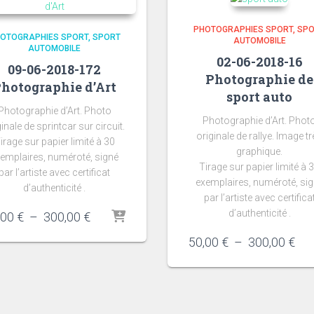
PHOTOGRAPHIES SPORT
SP
OTOGRAPHIES SPORT
SPORT
AUTOMOBILE
AUTOMOBILE
02-06-2018-16
09-06-2018-172
Photographie de
hotographie d’Art
sport auto
Photographie d’Art. Photo
Photographie d’Art. Phot
ginale de sprintcar sur circuit.
originale de rallye. Image t
irage sur papier limité à 30
graphique.
emplaires, numéroté, signé
Tirage sur papier limité à 
par l’artiste avec certificat
exemplaires, numéroté, si
d’authenticité .
par l’artiste avec certifica
d’authenticité .
Plage
,00
€
–
300,00
€
de
Pla
50,00
€
–
300,00
€
prix :
de
50,00 €
prix
à
50,
300,00 €
à