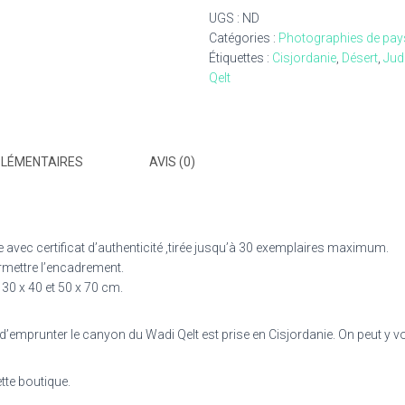
portes
UGS :
ND
du
Catégories :
Photographies de pa
désert
Étiquettes :
Cisjordanie
,
Désert
,
Jud
-20-
Qelt
08-
2018-
0007
PLÉMENTAIRES
AVIS (0)
e avec certificat d’authenticité ,tirée jusqu’à 30 exemplaires maximum.
rmettre l’encadrement.
 30 x 40 et 50 x 70 cm.
 d’emprunter le canyon du Wadi Qelt est prise en Cisjordanie. On peut y 
tte boutique.