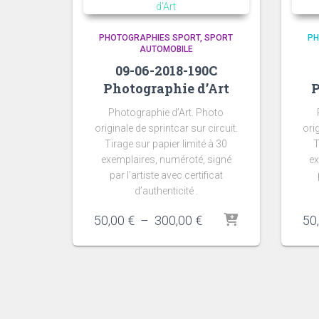
PHOTOGRAPHIES SPORT
SPORT
PH
AUTOMOBILE
09-06-2018-190C
Photographie d’Art
P
Photographie d’Art. Photo
originale de sprintcar sur circuit.
ori
Tirage sur papier limité à 30
T
exemplaires, numéroté, signé
ex
par l’artiste avec certificat
d’authenticité .
Plage
50,00
€
–
300,00
€
50
de
prix :
50,00 €
à
300,00 €