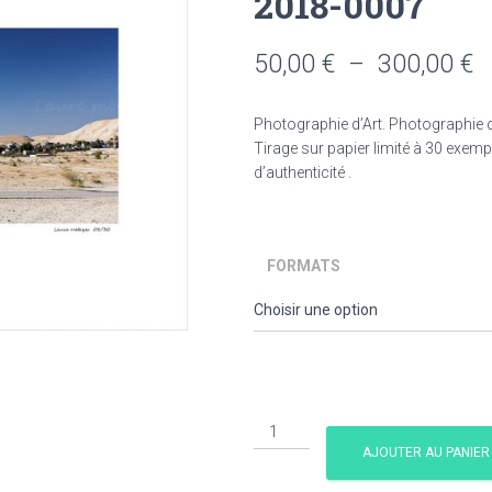
2018-0007
P
50,00
€
–
300,00
€
d
Photographie d’Art. Photographie d
pr
Tirage sur papier limité à 30 exempl
d’authenticité .
5
à
3
FORMATS
quantité
de
AJOUTER AU PANIER
Aux