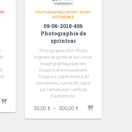
ORT
PHOTOGRAPHIES SPORT
SPORT
AUTOMOBILE
09-06-2018-406
Photographie de
sprintcar
o
Photographie d’Art. Photo
rès
originale de sprintcar sur circuit.
Image graphique par ses
30
couleurs et le mouvement.
gné
Tirage sur papier limité à 30
t
exemplaires, numéroté, signé
par l’artiste avec certificat
d’authenticité .
ge
Plage
50,00
€
–
300,00
€
 :
de
00 €
prix :
50,00 €