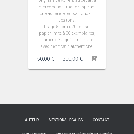
originale de voiliers au départ à
marée basse. Image rappelant
une aquarelle par sa douceur
des tons.
Tirage 50 cm x 70 cm sur
papier limité à 30 exemplaires,
numéroté, signé par l’artiste
avec certificat d’authenticité .
Plage
50,00
€
–
300,00
€
de
prix :
50,00 €
à
300,00 €
AUTEUR
MENTIONS LÉGALES
CONTACT