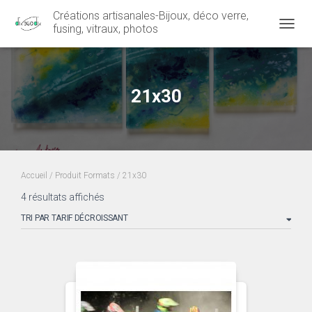
Créations artisanales-Bijoux, déco verre,
fusing, vitraux, photos
OUVRI
21x30
Accueil
/ Produit Formats / 21x30
Trié
4 résultats affichés
par
prix
décroissant