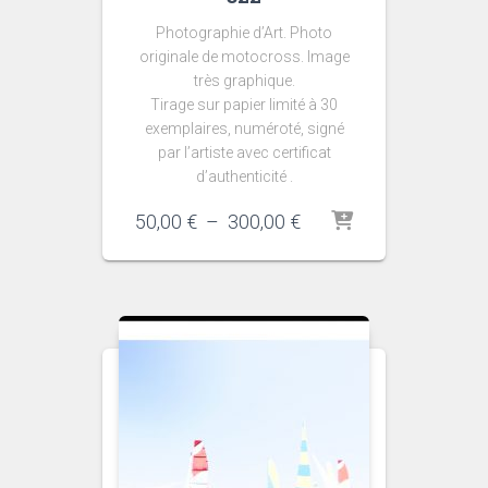
Photographie d’Art. Photo
originale de motocross. Image
très graphique.
Tirage sur papier limité à 30
exemplaires, numéroté, signé
par l’artiste avec certificat
d’authenticité .
Plage
50,00
€
–
300,00
€
de
prix :
50,00 €
à
300,00 €