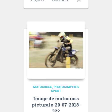
de
prix :
50,00 €
à
300,00 €
MOTOCROSS
PHOTOGRAPHIES
SPORT
Image de motocross
picturale-29-07-2018-
322