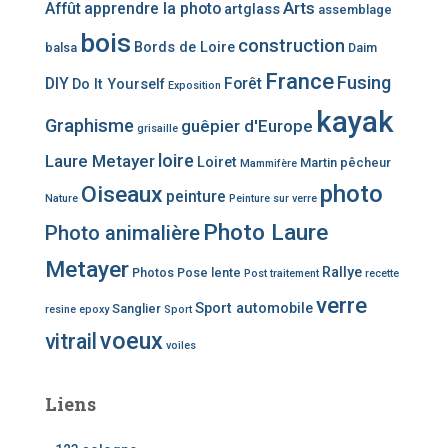
Arts
Affût
apprendre la photo
artglass
assemblage
bois
construction
Bords de Loire
balsa
Daim
France
Fusing
DIY
Forêt
Do It Yourself
Exposition
kayak
Graphisme
guêpier d'Europe
grisaille
loire
Laure Metayer
Loiret
Martin pêcheur
Mammifère
photo
Oiseaux
peinture
Nature
Peinture sur verre
Photo Laure
Photo animalière
Metayer
Rallye
Photos
Pose lente
Post traitement
recette
verre
Sport automobile
Sanglier
resine epoxy
Sport
voeux
vitrail
voiles
Liens