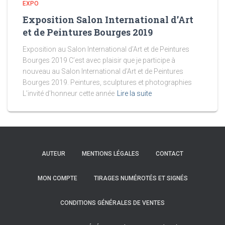
EXPO
Exposition Salon International d’Art
et de Peintures Bourges 2019
Exposition au Salon International d’Art et de Peintures
Bourges 2019 C’est avec plaisir que je participe à
nouveau au Salon International d’Art et de Peintures
Bourges 2019. Peintures, sculptures et photographies
L’invité d’honneur cette année
Lire la suite
AUTEUR
MENTIONS LÉGALES
CONTACT
MON COMPTE
TIRAGES NUMÉROTÉS ET SIGNÉS
CONDITIONS GÉNÉRALES DE VENTES