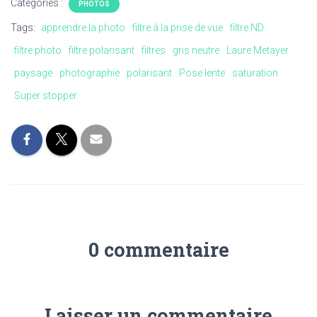
Catégories :
PHOTOS
Tags:
apprendre la photo
filtre à la prise de vue
filtre ND
filtre photo
filtre polarisant
filtres
gris neutre
Laure Metayer
paysage
photographie
polarisant
Pose lente
saturation
Super stopper
0 commentaire
Laisser un commentaire