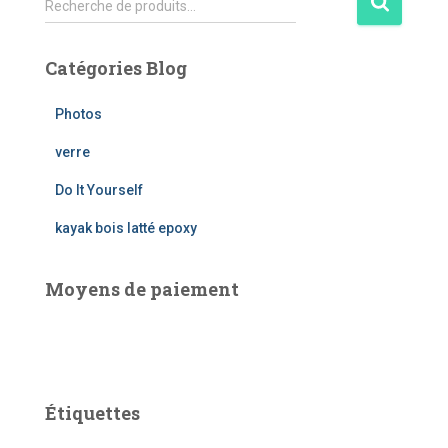
Recherche de produits…
e
c
h
Catégories Blog
e
r
Photos
c
h
verre
e
Do It Yourself
p
o
kayak bois latté epoxy
u
r
Moyens de paiement
:
Étiquettes