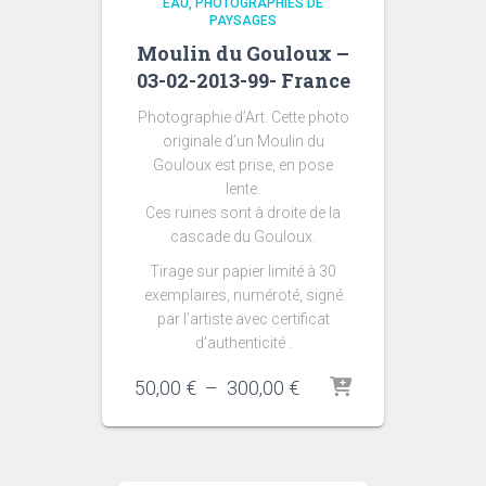
EAU
PHOTOGRAPHIES DE
PAYSAGES
Moulin du Gouloux –
03-02-2013-99- France
Photographie d’Art. Cette photo
originale d’un Moulin du
Gouloux est prise, en pose
lente.
Ces ruines sont à droite de la
cascade du Gouloux.
Tirage sur papier limité à 30
exemplaires, numéroté, signé
par l’artiste avec certificat
d’authenticité .
Plage
50,00
€
–
300,00
€
de
prix :
50,00 €
à