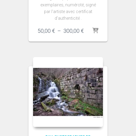
exemplaires, numéroté, signé
par l’artiste avec certificat
d’authenticité .
Plage
50,00
€
–
300,00
€
de
prix :
50,00 €
à
300,00 €