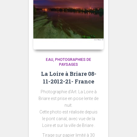
EAU
PHOTOGRAPHIES DE
PAYSAGES
La Loire à Briare 08-
11-2012-21- France
Photographie d’Art. La Loire à
Briare est prise en pose lente de
nuit.
Cette photo est réalisée depuis
le pont canal, avec vue de la
Loire et sur la ville de Briare .
Tirage sur papier limité à 30