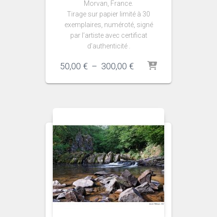
Morvan, France.
Tirage sur papier limité à 30
exemplaires, numéroté, signé
par l’artiste avec certificat
d’authenticité .
Plage
50,00
€
–
300,00
€
de
prix :
50,00 €
à
300,00 €