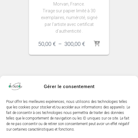
Morvan, France.
Tirage sur papier limité à 30
exemplaires, numéroté, signé
par l’artiste avec certificat
d’authenticité .
Plage
50,00
€
–
300,00
€
de
prix :
50,00 €
à
300,00 €
Gérer le consentement
Pour offrir les meilleures expériences, nous utilisons des technologies telles
AUTEUR
MENTIONS LÉGALES
CONTACT
que les cookies pour stocker et/ou accéder aux informations des appareils. Le
fait de consentir à ces technologies nous permettra de traiter des données
telles que le comportement de navigation ou les ID uniques sur ce site. Le fait
MON COMPTE
TIRAGES NUMÉROTÉS ET SIGNÉS
de ne pas consentir ou de retirer son consentement peut avoir un effet négatif
sur certaines caractéristiques et fonctions.
CONDITIONS GÉNÉRALES DE VENTES