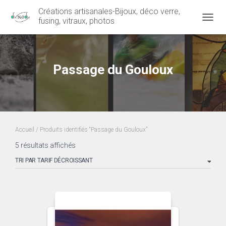
Créations artisanales-Bijoux, déco verre,
fusing, vitraux, photos
OUVRI
Passage du Gouloux
Accueil
/ Produits identifiés “Passage du Gouloux”
Trié
5 résultats affichés
par
prix
décroissant