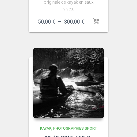
originale de kayak en eaux
vives.
Plage
50,00
€
–
300,00
€
de
prix :
50,00 €
à
300,00 €
KAYAK
PHOTOGRAPHIES SPORT