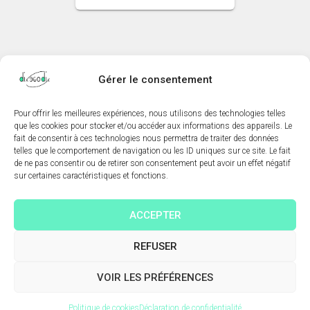
Gérer le consentement
Pour offrir les meilleures expériences, nous utilisons des technologies telles
que les cookies pour stocker et/ou accéder aux informations des appareils. Le
AUTEUR
MENTIONS LÉGALES
CONTACT
fait de consentir à ces technologies nous permettra de traiter des données
telles que le comportement de navigation ou les ID uniques sur ce site. Le fait
MON COMPTE
TIRAGES NUMÉROTÉS ET SIGNÉS
de ne pas consentir ou de retirer son consentement peut avoir un effet négatif
sur certaines caractéristiques et fonctions.
CONDITIONS GÉNÉRALES DE VENTES
ACCEPTER
CONDITIONS GÉNÉRALES D’UTILISATION (CGU)
REFUSER
POLITIQUE DE CONFIDENTIALITÉ
VOIR LES PRÉFÉRENCES
Hestia | Développé par
ThemeIsle
Politique de cookies
Déclaration de confidentialité