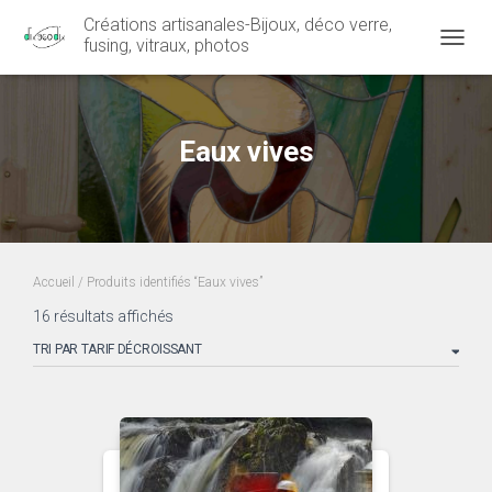
Créations artisanales-Bijoux, déco verre,
fusing, vitraux, photos
OUVRI
Eaux vives
Accueil
/ Produits identifiés “Eaux vives”
Trié
16 résultats affichés
par
prix
décroissant