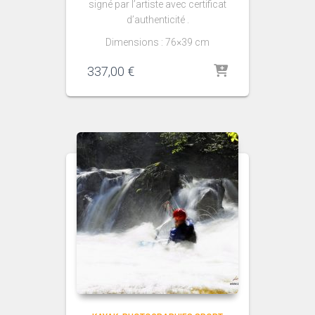
signé par l’artiste avec certificat
d’authenticité .
Dimensions : 76×39 cm
337,00
€