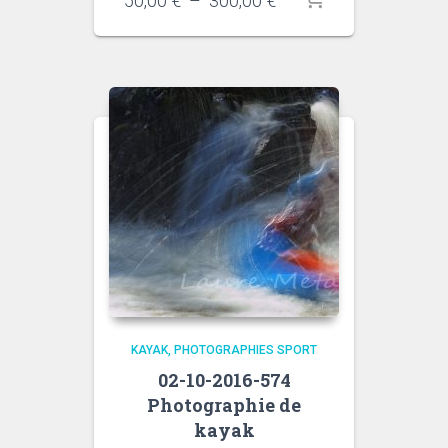
50,00
€
–
300,00
€
de
prix :
50,00 €
à
300,00 €
KAYAK
PHOTOGRAPHIES SPORT
02-10-2016-574
Photographie de
kayak