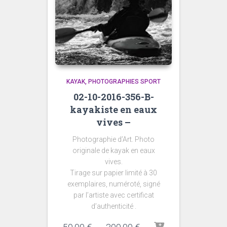
KAYAK
PHOTOGRAPHIES SPORT
02-10-2016-356-B-
kayakiste en eaux
vives –
Photographie d’Art. Photo
originale de kayak en eaux
vives.
Tirage sur papier limité à 30
exemplaires, numéroté, signé
par l’artiste avec certificat
d’authenticité .
Plage