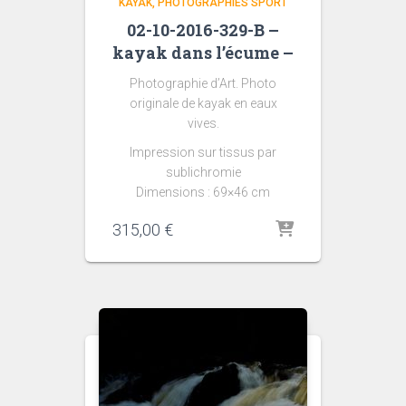
KAYAK
PHOTOGRAPHIES SPORT
02-10-2016-329-B –
kayak dans l’écume –
Photographie d’Art. Photo
originale de kayak en eaux
vives.
Impression sur tissus par
sublichromie
Dimensions : 69×46 cm
315,00
€