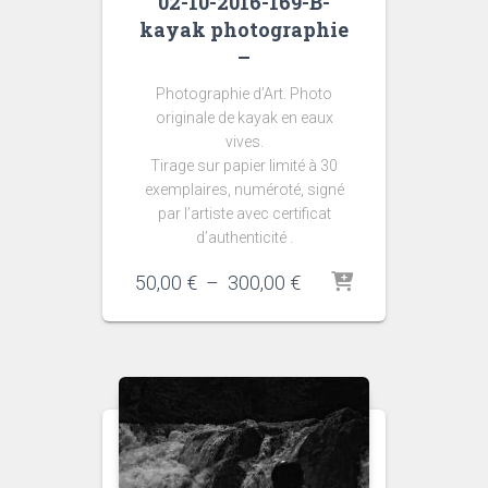
02-10-2016-169-B-
kayak photographie
–
Photographie d’Art. Photo
originale de kayak en eaux
vives.
Tirage sur papier limité à 30
exemplaires, numéroté, signé
par l’artiste avec certificat
d’authenticité .
Plage
50,00
€
–
300,00
€
de
prix :
50,00 €
à
300,00 €