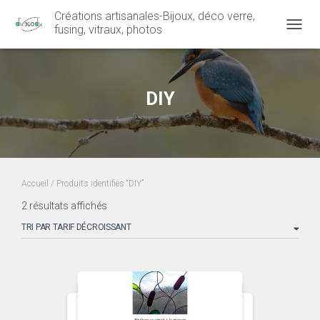
Créations artisanales-Bijoux, déco verre,
fusing, vitraux, photos
OUVRI
DIY
Accueil
/ Produits identifiés “DIY”
Trié
2 résultats affichés
par
prix
décroissant