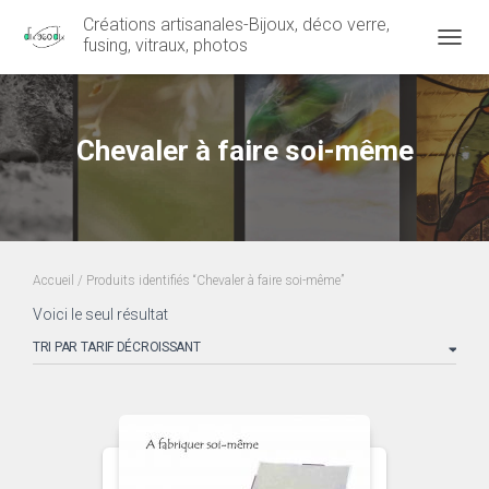
Créations artisanales-Bijoux, déco verre,
fusing, vitraux, photos
OUVRI
Chevaler à faire soi-même
Accueil
/ Produits identifiés “Chevaler à faire soi-même”
Voici le seul résultat